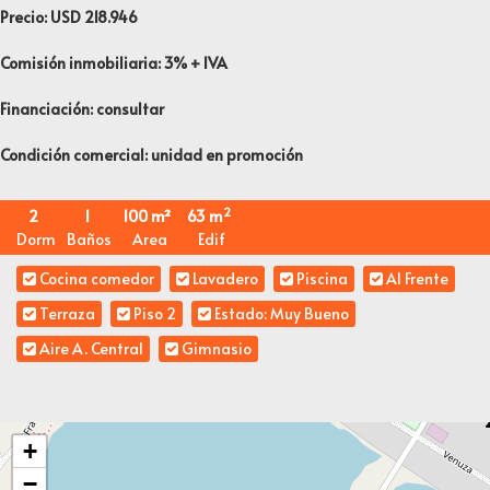
Precio: USD 218.946
Comisión inmobiliaria: 3% + IVA
Financiación: consultar
Condición comercial: unidad en promoción
2
2
1
100 m²
63 m
Dorm
Baños
Area
Edif
Cocina comedor
Lavadero
Piscina
Al Frente
Terraza
Piso 2
Estado: Muy Bueno
Aire A. Central
Gimnasio
+
−