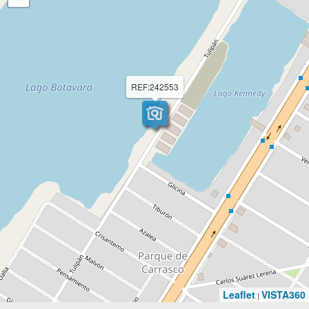
REF:242553
Leaflet
VISTA360
|