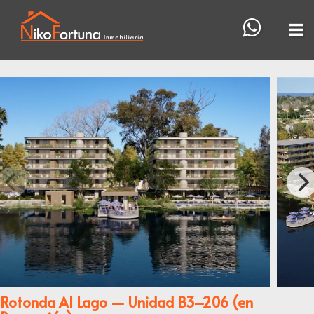
Rotonda Al Lago — Unidad B3–206 (en