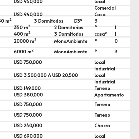
USD
950,000
Local
Comercial
USD
940,000
Casa
2
50
m
3 Dormitorios
D3º
3
2
350
m
2 Dormitorios
º
1
2
400
m
3 Dormitorios
casaº
1
2
20000
m
MonoAmbiente
º
0
2
6000
m
MonoAmbiente
º
3
USD
750,000
Local
Industrial
USD
3,500,000
A USD
20,500
Local
Industrial
USD
149,000
Terreno
USD
380,000
Apartamento
USD
750,000
Terreno
USD
750,000
Terreno
USD
240,000
Chacra
USD
690,000
Local