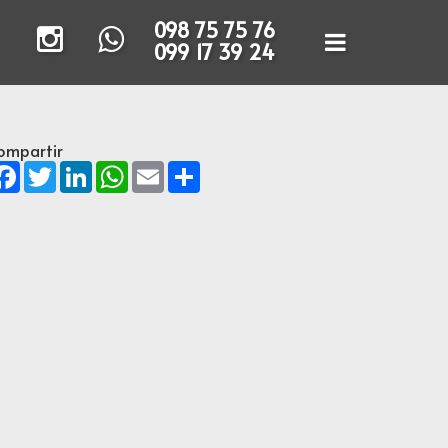
098 75 75 76
099 17 39 24
ompartir
Facebook
Twitter
LinkedIn
WhatsApp
Email
Share