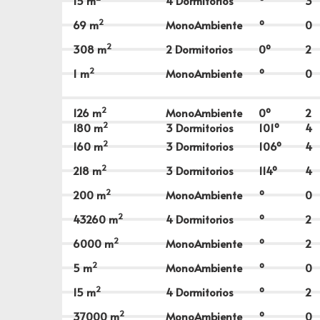
15
m
4 Dormitorios
º
3
2
69
m
MonoAmbiente
º
0
2
308
m
2 Dormitorios
0º
2
2
1
m
MonoAmbiente
º
0
2
126
m
MonoAmbiente
0º
2
2
180
m
3 Dormitorios
101º
4
2
160
m
3 Dormitorios
106º
4
2
218
m
3 Dormitorios
114º
4
2
200
m
MonoAmbiente
º
0
2
43260
m
4 Dormitorios
º
2
2
6000
m
MonoAmbiente
º
2
2
5
m
MonoAmbiente
º
0
2
15
m
4 Dormitorios
º
2
2
37000
m
MonoAmbiente
º
0