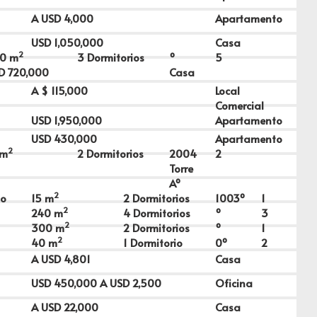
A USD
4,000
Apartamento
USD
1,050,000
Casa
2
0
m
3 Dormitorios
º
5
SD
720,000
Casa
A $
115,000
Local
Comercial
USD
1,950,000
Apartamento
USD
430,000
Apartamento
2
m
2 Dormitorios
2004
2
Torre
Aº
2
to
15
m
2 Dormitorios
1003º
1
2
240
m
4 Dormitorios
º
3
2
300
m
2 Dormitorios
º
1
2
40
m
1 Dormitorio
0º
2
A USD
4,801
Casa
USD
450,000
A USD
2,500
Oficina
A USD
22,000
Casa