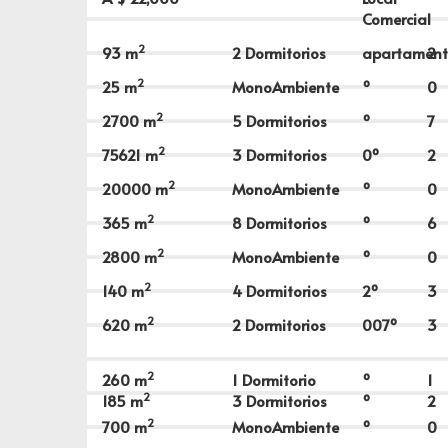
Comercial
2
93
m
2 Dormitorios
apartament
2
2
25
m
MonoAmbiente
º
0
2
2700
m
5 Dormitorios
º
7
2
75621
m
3 Dormitorios
0º
2
2
20000
m
MonoAmbiente
º
0
2
365
m
8 Dormitorios
º
6
2
2800
m
MonoAmbiente
º
0
2
140
m
4 Dormitorios
2º
3
2
620
m
2 Dormitorios
007º
3
2
260
m
1 Dormitorio
º
1
2
185
m
3 Dormitorios
º
2
2
700
m
MonoAmbiente
º
0