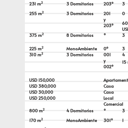
2
231
m
3 Dormitorios
203º
3
2
255
m
3 Dormitorios
201
0
y
60
203º
U
2
375
m
8 Dormitorios
º
3
2
225
m
MonoAmbiente
0º
3
2
310
m
3 Dormitorios
001
4
y
15
002º
USD
150,000
Apartamen
USD
380,000
Casa
USD
30,000
Casa
USD
250,000
Local
Comercial
2
800
m
4 Dormitorios
º
3
2
170
m
MonoAmbiente
301º
1