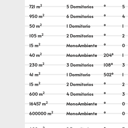
2
721
m
5 Dormitorios
º
5
2
950
m
6 Dormitorios
º
4
2
50
m
1 Dormitorio
º
1
2
105
m
2 Dormitorios
º
2
2
15
m
MonoAmbiente
º
0
2
40
m
MonoAmbiente
204º
1
2
230
m
3 Dormitorios
108º
3
2
41
m
1 Dormitorio
502º
1
2
15
m
2 Dormitorios
º
2
2
600
m
4 Dormitorios
º
3
2
16457
m
MonoAmbiente
º
0
2
600000
m
MonoAmbiente
º
0
2