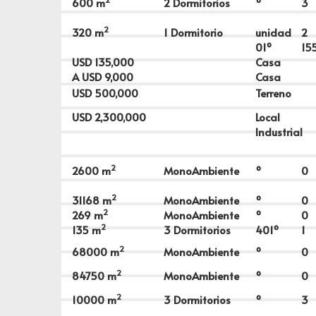
600
m
2 Dormitorios
º
3
2
320
m
1 Dormitorio
unidad
2
01º
15
USD
135,000
Casa
A USD
9,000
Casa
USD
500,000
Terreno
USD
2,300,000
Local
Industrial
2
2600
m
MonoAmbiente
º
0
2
31168
m
MonoAmbiente
º
0
2
269
m
MonoAmbiente
º
0
2
135
m
3 Dormitorios
401º
1
2
68000
m
MonoAmbiente
º
0
2
84750
m
MonoAmbiente
º
0
2
10000
m
3 Dormitorios
º
3