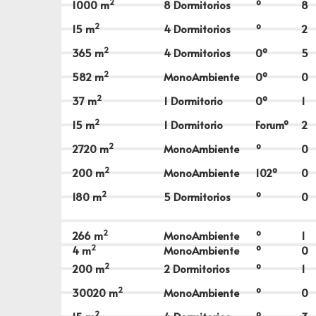
2
1000
m
8 Dormitorios
º
8
2
15
m
4 Dormitorios
º
2
2
365
m
4 Dormitorios
0º
5
2
582
m
MonoAmbiente
0º
0
2
37
m
1 Dormitorio
0º
1
2
15
m
1 Dormitorio
Forumº
2
2
2720
m
MonoAmbiente
º
0
2
200
m
MonoAmbiente
102º
0
2
180
m
5 Dormitorios
º
0
2
266
m
MonoAmbiente
º
1
2
4
m
MonoAmbiente
º
0
2
200
m
2 Dormitorios
º
1
2
30020
m
MonoAmbiente
º
0
2