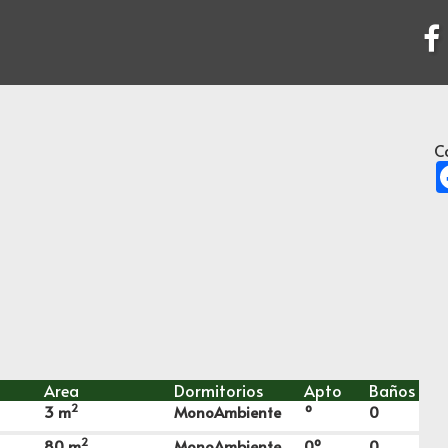
C
Area
Dormitorios
Apto
Baños
2
3
m
MonoAmbiente
º
0
2
80
m
MonoAmbiente
0º
0