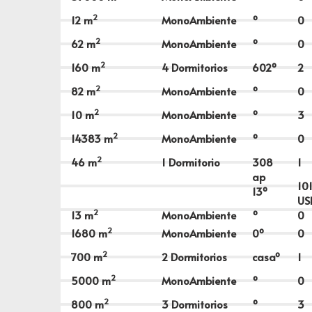
2
12
m
MonoAmbiente
º
0
2
62
m
MonoAmbiente
º
0
2
160
m
4 Dormitorios
602º
2
2
82
m
MonoAmbiente
º
0
2
10
m
MonoAmbiente
º
3
2
14383
m
MonoAmbiente
º
0
2
46
m
1 Dormitorio
308
1
ap
10
13º
U
2
13
m
MonoAmbiente
º
0
2
1680
m
MonoAmbiente
0º
0
2
700
m
2 Dormitorios
casaº
1
2
5000
m
MonoAmbiente
º
0
2
800
m
3 Dormitorios
º
3